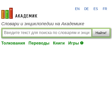
EN
DE
ES
FR
academic.ru
Словари и энциклопедии на Академике
Найти!
Толкования
Переводы
Книги
Игры ⚽