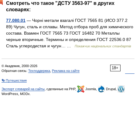
Смотреть что такое "ДСТУ 3563-97" в других
словарях:
77.080.01
— Чорні метали взагалі ГОСТ 7565 81 (ИСО 377.2
89) Чугун, сталь и сплавы. Метод отбора проб для химического
состава. Взамен ГОСТ 7565 73 ГОСТ 16482 70 Металлы
черные вторичные. Термины и определения ГОСТ 22536.0 87
Сталь углеродистая и чугун… …
Покажчик національних стандартів
© Академик, 2000-2026
18+
Обратная связь:
Техподдержка
,
Реклама на сайте
👣 Путешествия
Экспорт словарей на сайты
, сделанные на PHP,
Joomla,
Drupal,
WordPress, MODx.